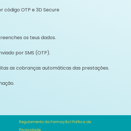
r código OTP e 3D Secure
reenches os teus dados.
nviado por SMS (OTP).
eitas as cobranças automáticas das prestações.
rmação.
Regulamento da Formação
|
Política de
Privacidade