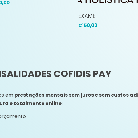
0,00
EXAME
€
150,00
ALIDADES COFIDIS PAY
gos em
prestações mensais sem juros e sem custos ad
ura e totalmente online
:
 orçamento