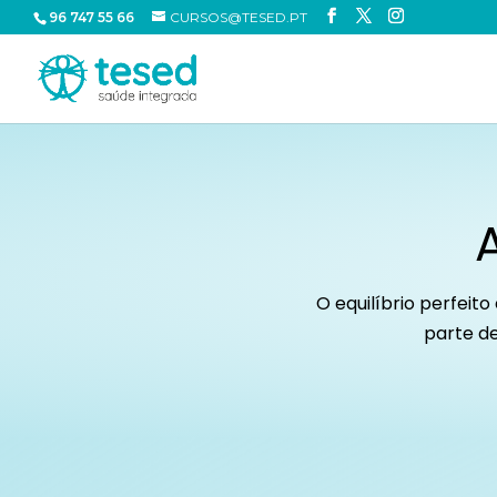
96 747 55 66
CURSOS@TESED.PT
O equilíbrio perfeit
parte de