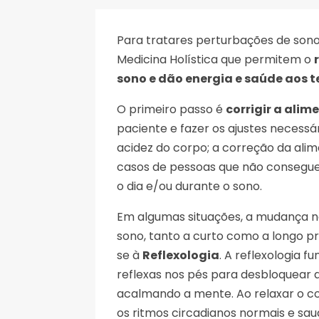
Para tratares perturbações de sono,
Medicina Holística que permitem o
sono e dão energia e saúde aos t
O primeiro passo é
corrigir a ali
paciente e fazer os ajustes necessár
acidez do corpo; a correção da al
casos de pessoas que não consegu
o dia e/ou durante o sono.
Em algumas situações, a mudança na
sono, tanto a curto como a longo pr
se à
Reflexologia
. A reflexologia 
reflexas nos pés para desbloquear a
acalmando a mente. Ao relaxar o cor
os ritmos circadianos normais e sa