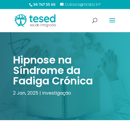
96 747 55 66
CURSOS@TESED.PT
Hipnose na
Síndrome da
Fadiga Crónica
2 Jan, 2025
|
Investigação