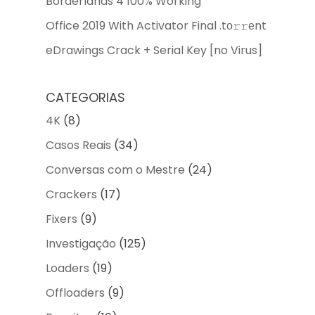
Borderlands 4 100% Working
Office 2019 With Activator Final .tо𝚛𝚛еnt
eDrawings Crack + Serial Key [no Virus]
CATEGORIAS
4K
(8)
Casos Reais
(34)
Conversas com o Mestre
(24)
Crackers
(17)
Fixers
(9)
Investigação
(125)
Loaders
(19)
Offloaders
(9)