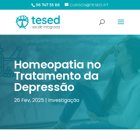
96 747 55 66
CURSOS@TESED.PT
Homeopatia no
Tratamento da
Depressão
26 Fev, 2025
|
Investigação