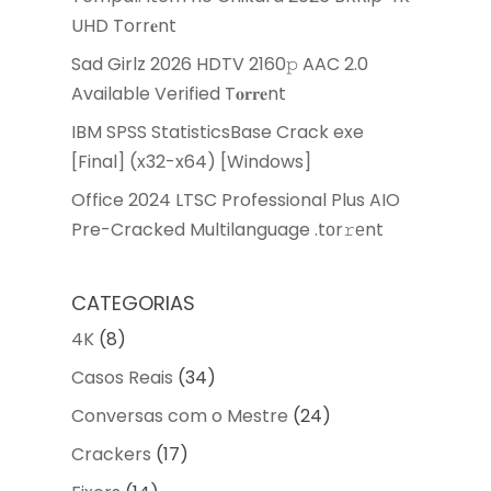
UHD Torr𝐞nt
Sad Girlz 2026 HDTV 2160𝚙 AAC 2.0
Available Verified T𝐨𝐫𝐫𝐞nt
IBM SPSS StatisticsBase Crack exe
[Final] (x32-x64) [Windows]
Office 2024 LTSC Professional Plus AIO
Pre-Cracked Multilanguage .tоr𝚛еnt
CATEGORIAS
4K
(8)
Casos Reais
(34)
Conversas com o Mestre
(24)
Crackers
(17)