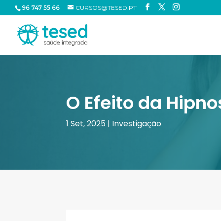
96 747 55 66
CURSOS@TESED.PT
O Efeito da Hipn
1 Set, 2025
|
Investigação