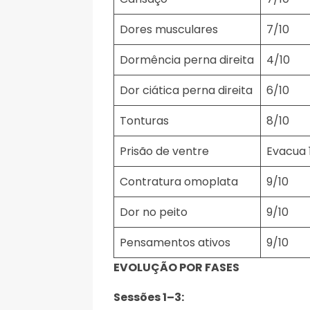
Dores musculares
7/10
Dormência perna direita
4/10
Dor ciática perna direita
6/10
Tonturas
8/10
Prisão de ventre
Evacua
Contratura omoplata
9/10
Dor no peito
9/10
Pensamentos ativos
9/10
EVOLUÇÃO POR FASES
Sessões 1–3: