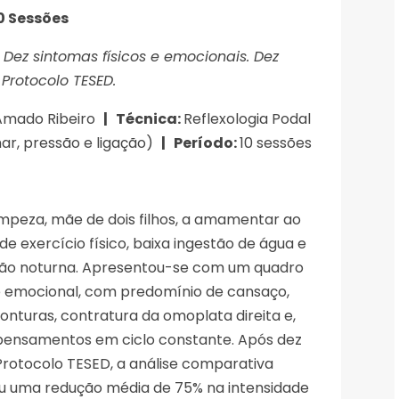
10 Sessões
. Dez sintomas físicos e emocionais. Dez
Protocolo TESED.
Amado Ribeiro
| Técnica:
Reflexologia Podal
r, pressão e ligação)
| Período:
10 sessões
mpeza, mãe de dois filhos, a amamentar ao
 exercício físico, baixa ingestão de água e
o noturna. Apresentou-se com um quadro
 e emocional, com predomínio de cansaço,
tonturas, contratura da omoplata direita e,
 pensamentos em ciclo constante. Após dez
Protocolo TESED, a análise comparativa
velou uma redução média de 75% na intensidade