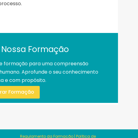
processo.
 Nossa Formação
s de formação para uma compreensão
o humano. Aprofunde o seu conhecimento
a e com propósito.
orar Formação
Regulamento da Formação
|
Política de