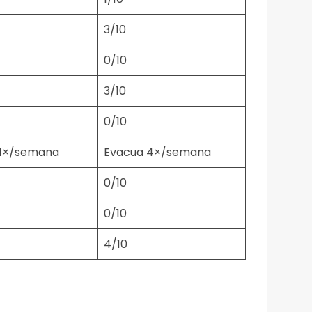
3/10
0/10
3/10
0/10
 1×/semana
Evacua 4×/semana
0/10
0/10
4/10