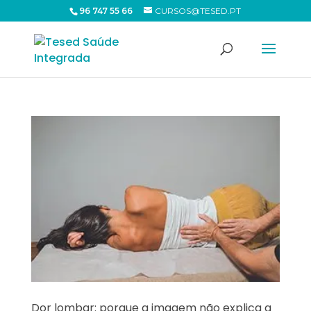
96 747 55 66
CURSOS@TESED.PT
Dor lombar: porque a imagem não explica a