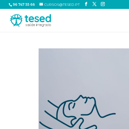
96 747 55 66
CURSOS@TESED.PT