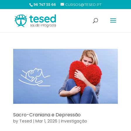
96 747 55 66
CURSOS@TESED.PT
Sacro-Craniana e Depressão
by
Tesed
|
Mar 1, 2026
|
Investigação