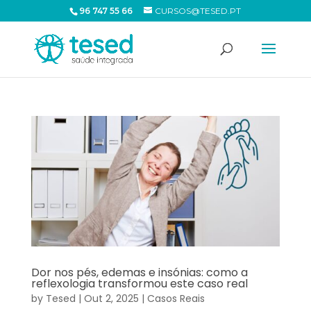
96 747 55 66
CURSOS@TESED.PT
Dor nos pés, edemas e insónias: como a
reflexologia transformou este caso real
by
Tesed
|
Out 2, 2025
|
Casos Reais