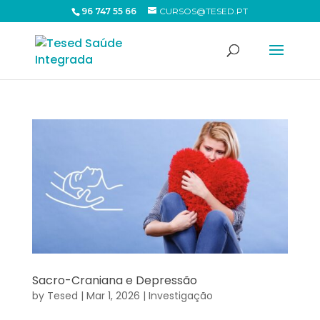
96 747 55 66
CURSOS@TESED.PT
Sacro-Craniana e Depressão
by
Tesed
|
Mar 1, 2026
|
Investigação