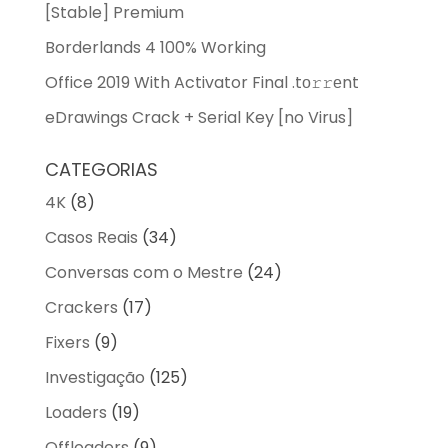
[Stable] Premium
Borderlands 4 100% Working
Office 2019 With Activator Final .tо𝚛𝚛еnt
eDrawings Crack + Serial Key [no Virus]
CATEGORIAS
4K
(8)
Casos Reais
(34)
Conversas com o Mestre
(24)
Crackers
(17)
Fixers
(9)
Investigação
(125)
Loaders
(19)
Offloaders
(9)