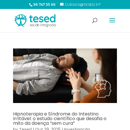
96 747 55 66
CURSOS@TESED.PT
Hipnoterapia e Síndrome do Intestino
Irritável: o estudo científico que desafia o
mito da doença “sem cura”
by
Tesed
|
Out 29, 2025
|
Investigação