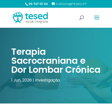
96 747 55 66
CURSOS@TESED.PT
Terapia
Sacrocraniana e
Dor Lombar Crónica
1 Jun, 2026
|
Investigação