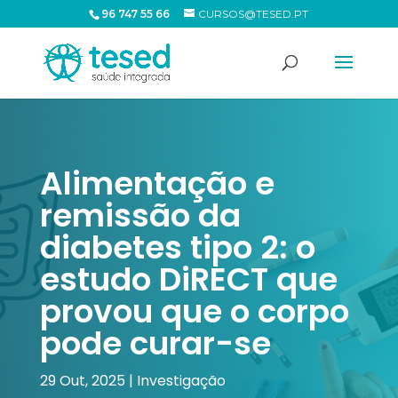
96 747 55 66
CURSOS@TESED.PT
Alimentação e
remissão da
diabetes tipo 2: o
estudo DiRECT que
provou que o corpo
pode curar-se
29 Out, 2025
|
Investigação