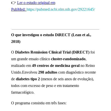
👉
Ler o estudo original em
PubMed:
https://pubmed.ncbi.nlm.nih.gov/29221645/
O que investigou o estudo DiRECT (Lean et al.,
2018)
O
Diabetes Remission Clinical Trial (DiRECT)
foi
um grande ensaio clínico
cluster-randomizado
,
realizado em
49 centros de medicina geral
no Reino
Unido.Envolveu
298 adultos
com diagnóstico recente
de
diabetes tipo 2
(menos de seis anos de evolução),
todos com excesso de peso e em tratamento
farmacológico.
O programa consistiu em três fases: