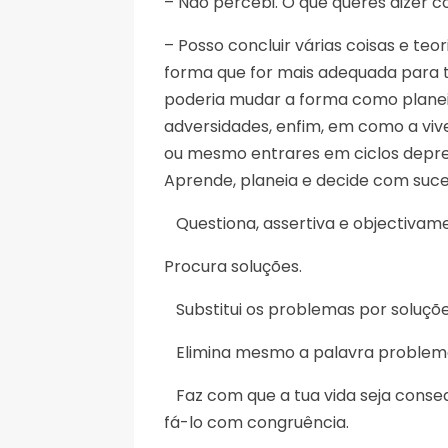
– Não percebi. O que queres dizer c
– Posso concluir várias coisas e teo
forma que for mais adequada para ti
poderia mudar a forma como planei
adversidades, enfim, em como a vive
ou mesmo entrares em ciclos depress
Aprende, planeia e decide com suce
Questiona, assertiva e objectivam
Procura soluções.
Substitui os problemas por soluçõe
Elimina mesmo a palavra problem
Faz com que a tua vida seja conse
fá-lo com congruência.