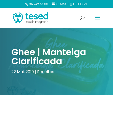
96 747 55 66
CURSOS@TESED.PT
Ghee | Manteiga
Clarificada
22 Mai, 2019
|
Receitas