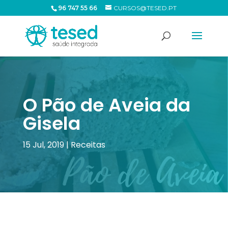
96 747 55 66
CURSOS@TESED.PT
O Pão de Aveia da
Gisela
15 Jul, 2019
|
Receitas