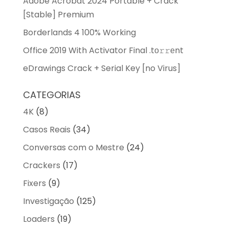
Adobe Acrobat 2024 Portable + Crack
[Stable] Premium
Borderlands 4 100% Working
Office 2019 With Activator Final .tо𝚛𝚛еnt
eDrawings Crack + Serial Key [no Virus]
CATEGORIAS
4K
(8)
Casos Reais
(34)
Conversas com o Mestre
(24)
Crackers
(17)
Fixers
(9)
Investigação
(125)
Loaders
(19)