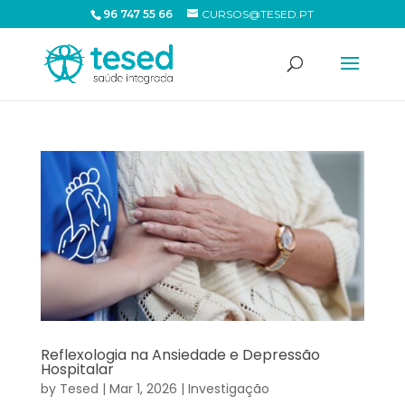
96 747 55 66
CURSOS@TESED.PT
Reflexologia na Ansiedade e Depressão
Hospitalar
by
Tesed
|
Mar 1, 2026
|
Investigação