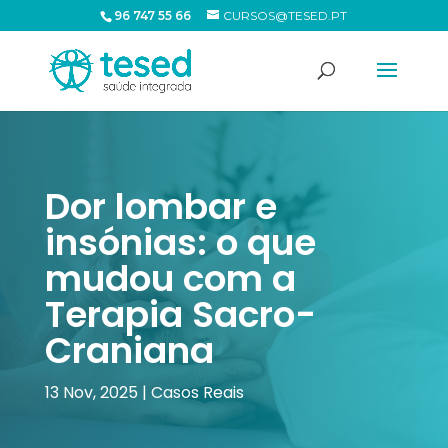
96 747 55 66
CURSOS@TESED.PT
Dor lombar e
insónias: o que
mudou com a
Terapia Sacro-
Craniana
13 Nov, 2025
|
Casos Reais