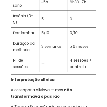
~5h
6h30–7h
sono
Insónia (0–
5
0
5)
Dor lombar
5/10
0/10
Duração da
3 semanas
≥ 6 meses
melhoria
Nº de
4 sessões + 1
—
sessões
controlo
Interpretação clínica
A osteopatia aliviava — mas
não
transformava o padrão
.
A Terapia Sacro-Craniana reorganizou o