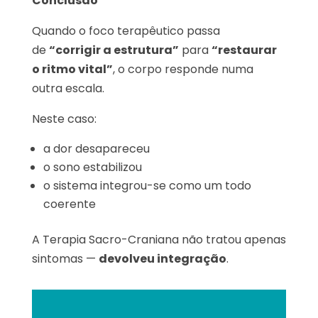
Conclusão
Quando o foco terapêutico passa
de
“corrigir a estrutura”
para
“restaurar
o ritmo vital”
, o corpo responde numa
outra escala.
Neste caso:
a dor desapareceu
o sono estabilizou
o sistema integrou-se como um todo
coerente
A Terapia Sacro-Craniana não tratou apenas
sintomas —
devolveu integração
.