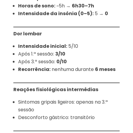
Horas de sono:
~5h →
6h30–7h
Intensidade da insónia (0–5):
5 →
0
Dor lombar
Intensidade inicial:
5/10
Após 1.ª sessão:
3/10
Após 3.ª sessão:
0/10
Recorrência:
nenhuma durante
6 meses
Reações fisiológicas intermédias
Sintomas gripais ligeiros: apenas na 3.ª
sessão
Desconforto gástrico: transitório